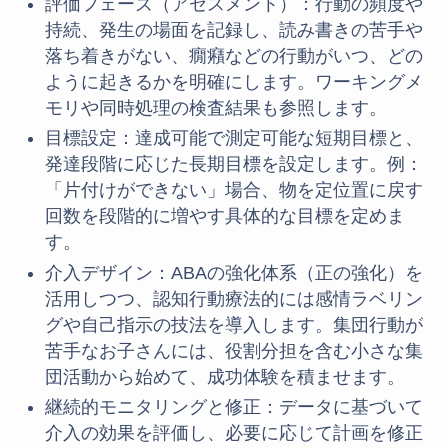
評価フェーズ（アセスメント）：行動の頻度や
持続、発生の場面を記録し、読み書きの苦手や
落ち着きがない、癇癪などの行動がいつ、どの
ように起きるかを明確にします。ワーキングメ
モリや同時処理の検査結果も参照します。
目標設定：達成可能で測定可能な短期目標と、
発達段階に応じた長期目標を設定します。例：
「片付けができない」場合、物を定位置に戻す
回数を段階的に増やす具体的な目標を定めま
す。
介入デザイン：ABAの強化体系（正の強化）を
活用しつつ、認知行動療法的には感情ラベリン
グや自己指示の技法を導入します。集団行動が
苦手なお子さんには、役割分担を含む小さな集
団活動から始めて、成功体験を積ませます。
継続的モニタリングと修正：データに基づいて
介入の効果を評価し、必要に応じて計画を修正