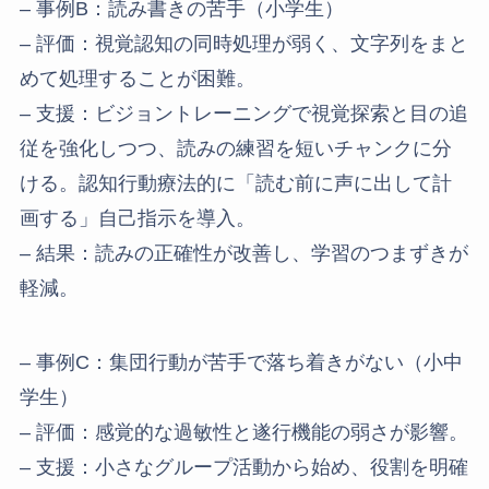
– 事例B：読み書きの苦手（小学生）
– 評価：視覚認知の同時処理が弱く、文字列をまと
めて処理することが困難。
– 支援：ビジョントレーニングで視覚探索と目の追
従を強化しつつ、読みの練習を短いチャンクに分
ける。認知行動療法的に「読む前に声に出して計
画する」自己指示を導入。
– 結果：読みの正確性が改善し、学習のつまずきが
軽減。
– 事例C：集団行動が苦手で落ち着きがない（小中
学生）
– 評価：感覚的な過敏性と遂行機能の弱さが影響。
– 支援：小さなグループ活動から始め、役割を明確