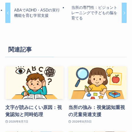
当所の専門性：ビジョント
ABAでADHD・ASDの実行
レーニングで子どもの脳を
機能を育む学習支援
育てる
関連記事
文字が読みにくい原因：視
当所の強み：視覚認知重視
覚認知と同時処理
の児童発達支援
2026年8月7日
2026年8月5日