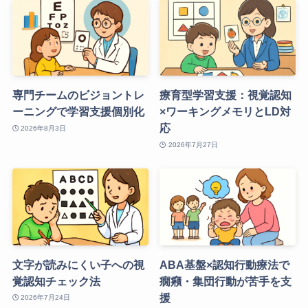
専門チームのビジョントレ
療育型学習支援：視覚認知
ーニングで学習支援個別化
×ワーキングメモリとLD対
応
2026年8月3日
2026年7月27日
文字が読みにくい子への視
ABA基盤×認知行動療法で
覚認知チェック法
癇癪・集団行動が苦手を支
援
2026年7月24日