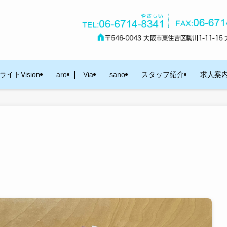
イトVision
aro
Via
sano
スタッフ紹介
求人案