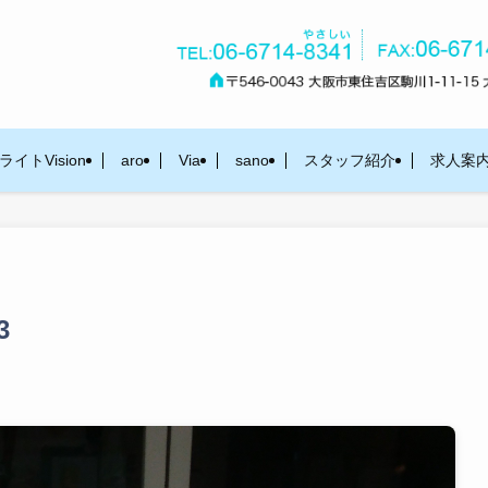
イトVision
aro
Via
sano
スタッフ紹介
求人案
3