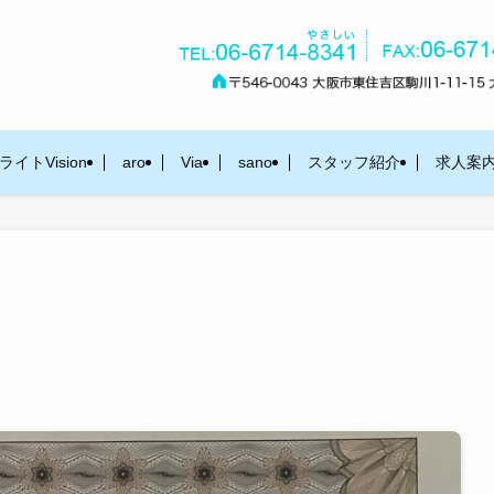
イトVision
aro
Via
sano
スタッフ紹介
求人案