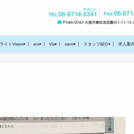
イトVision
aro
Via
sano
スタッフ紹介
求人案