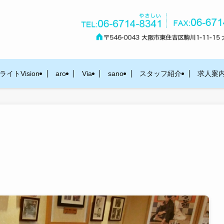
イトVision
aro
Via
sano
スタッフ紹介
求人案