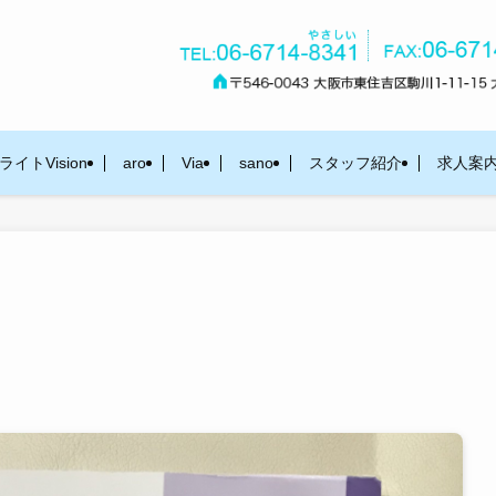
イトVision
aro
Via
sano
スタッフ紹介
求人案